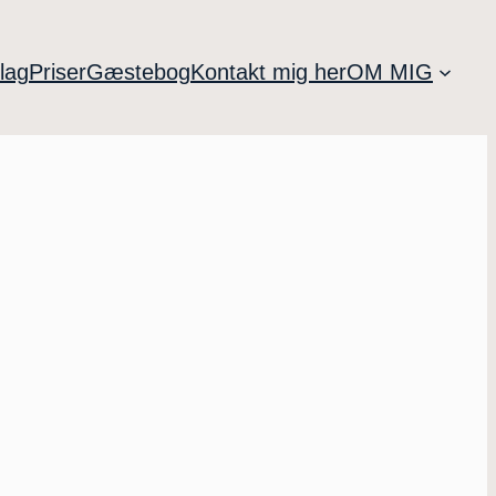
lag
Priser
Gæstebog
Kontakt mig her
OM MIG