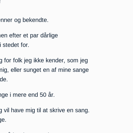
!
venner og bekendte.
men efter et par dårlige
 stedet for.
g for folk jeg ikke kender, som jeg
mig, eller sunget en af mine sange
ide.
nge i mere end 50 år.
 vil have mig til at skrive en sang.
ge.