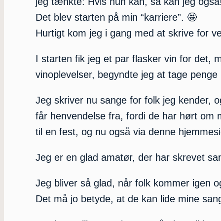
jeg tænkte: Hvis hun kan, så kan jeg også
Det blev starten på min “karriere”. 🤩
Hurtigt kom jeg i gang med at skrive for 
I starten fik jeg et par flasker vin for det, 
vinoplevelser, begyndte jeg at tage penge i
Jeg skriver nu sange for folk jeg kender, o
får henvendelse fra, fordi de har hørt om 
til en fest, og nu også via denne hjemmes
Jeg er en glad amatør, der har skrevet sa
Jeg bliver så glad, når folk kommer igen og
Det må jo betyde, at de kan lide mine san